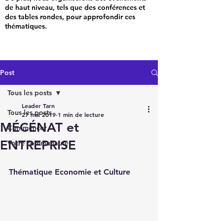
de haut niveau, tels que des conférences et
des tables rondes, pour approfondir ces
thématiques.
Post
Tous les posts
Leader Tarn
Tous les posts
27 mai 2019
1 min de lecture
MÉCÉNAT et
Commencer
ENTREPRISE
Votre communauté
Thématique Economie et Culture