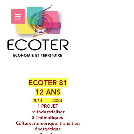
ECOTER 81
12 ANS
​
2014 2026
1 PROJET
ré industrialiser
3 Thématiques
Culture, numérique, transition
énergétique