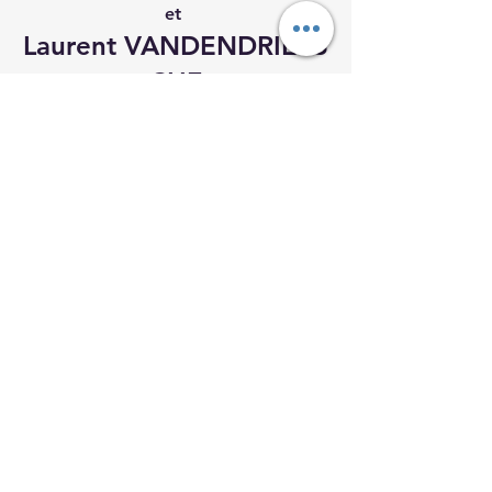
et 
Laurent VANDENDRIESS
CHE
Vice-Président du Conseil 
départemental délégué à la Culture
INSCRIPTION OBLIGATOIRE
Voir tout
Posts récents