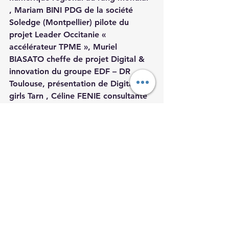
, 
Mariam BINI
 PDG de la société 
Soledge (Montpellier) pilote du 
projet Leader Occitanie « 
accélérateur TPME », 
Muriel 
BIASATO
 cheffe de projet Digital & 
innovation du groupe EDF – DR 
Toulouse, présentation de Digital 
girls Tarn , 
Céline FENIE
 consultante 
web marketing et référencement 
Albi, 
Anne Sophie MORONI
, 
commission Femmes du numérique 
de la Mêlée, Transformation digitale 
et l’inclusion numérique, 
Vérane 
FAURE
 AL'GO LAB ALBI, 
France 
Medale Gerball
 consultante, 
animatrice du groupe RSE Leader 
TARN   