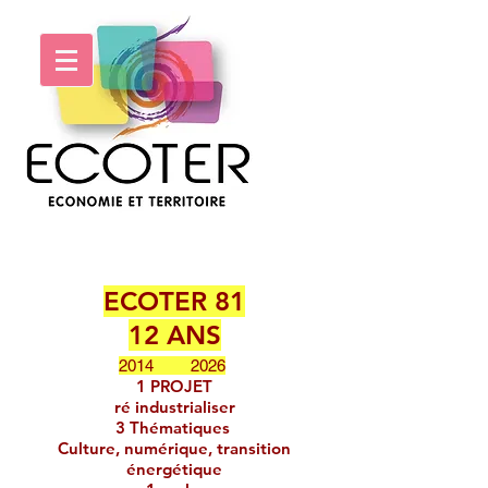
ECOTER 81
12 ANS
​
2014 2026
1 PROJET
ré industrialiser
3 Thématiques
Culture, numérique, transition
énergétique