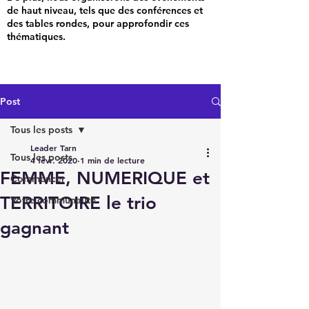
de haut niveau, tels que des conférences et
des tables rondes, pour approfondir ces
thématiques.
Post
Tous les posts
Leader Tarn
Tous les posts
4 févr. 2020
1 min de lecture
FEMME, NUMERIQUE et
Commencer
TERRITOIRE le trio
Votre communauté
gagnant