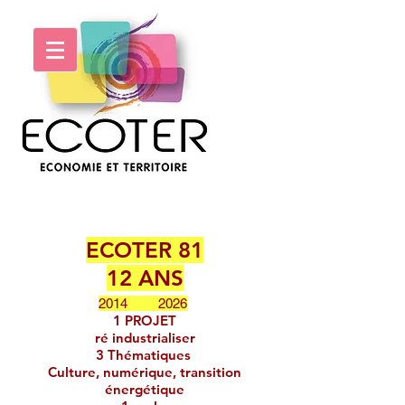
ECOTER 81
12 ANS
​
2014 2026
1 PROJET
ré industrialiser
3 Thématiques
Culture, numérique, transition
énergétique