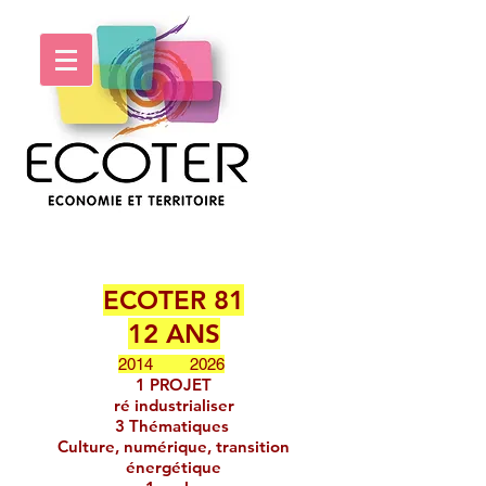
ECOTER 81
12 ANS
​
2014 2026
1 PROJET
ré industrialiser
3 Thématiques
Culture, numérique, transition
énergétique