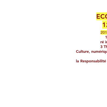
EC
1
20
ré i
3 T
Culture, numériqu
la Responsabilité