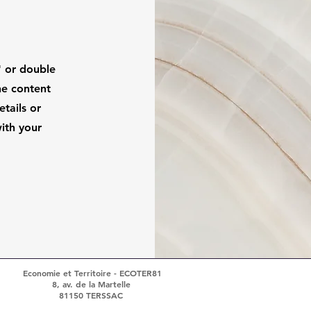
" or double
the content
tails or
ith your
Economie et Territoire - ECOTER81
8, av. de la Martelle
81150 TERSSAC