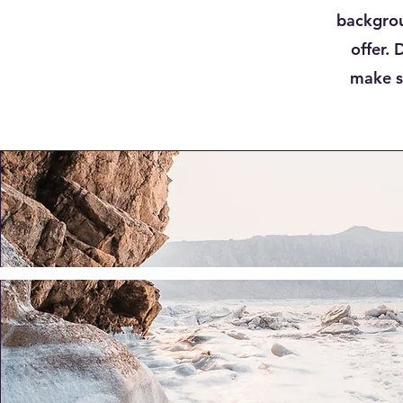
backgrou
offer. 
make su