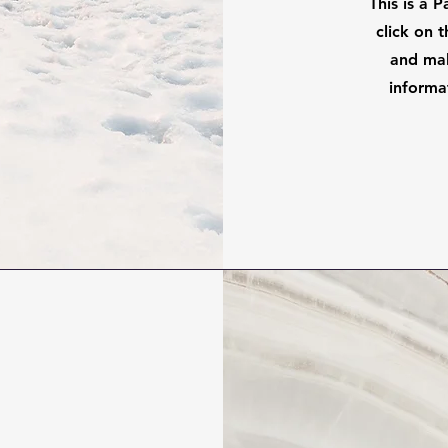
This is a 
click on 
and mak
informa