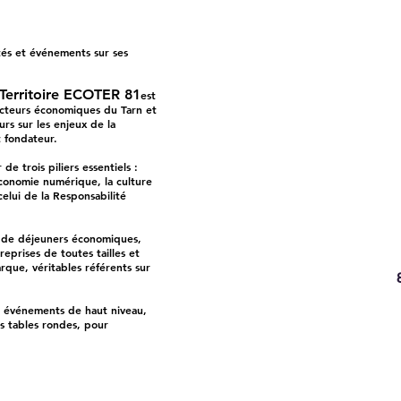
tés et événements sur ses
Territoire ECOTER 81
est
cteurs économiques du Tarn et
s sur les enjeux de la
t fondateur.
de trois piliers essentiels :
économie numérique, l
a culture
celui de la Responsabilité
de déjeuners économiques,
reprises de toutes tailles et
arque, véritables référents sur
s événements de haut niveau,
s tables rondes, pour